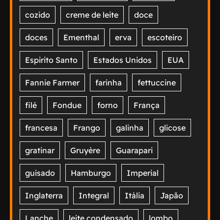
cozido
creme de leite
doce
doces
Ementhal
erva
escoteiro
Espirito Santo
Estados Unidos
EUA
Fannie Farmer
farinha
fettuccine
filé
Fondue
forno
França
francesa
Frango
galinha
glicose
gratinar
Gruyère
Guarapari
guisado
Hamburgo
Imperial
Inglaterra
Integral
Itália
Japão
Lanche
leite condensado
lombo