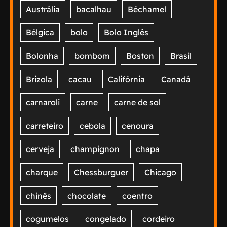
Austrália
bacalhau
Béchamel
Bélgica
bolo
Bolo Inglês
Bolonha
bombom
Boston
Brasil
Brizola
cacau
Califórnia
Canadá
carnaroli
carne
carne de sol
carreteiro
cebola
cenoura
cerveja
champignon
chapa
charque
Chessburguer
Chicago
chinês
chocolate
coentro
cogumelos
congelado
cordeiro