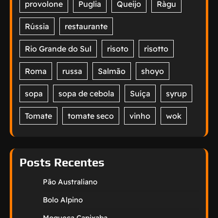
provolone
Puglia
Queijo
Ràgu
Rússia
restaurante
Rio Grande do Sul
risoto
risotto
Roma
russa
Salmão
shoyo
sopa
sopa de cebola
Suíça
syrup
Tomate
tomate seco
vinho
wok
Posts Recentes
Pão Australiano
Bolo Alpino
Moqueca Capixaba