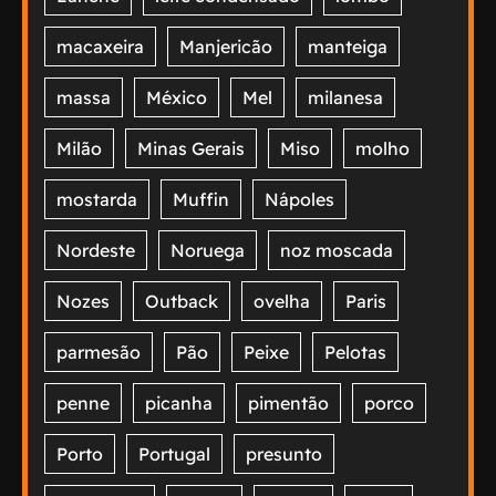
macaxeira
Manjericão
manteiga
massa
México
Mel
milanesa
Milão
Minas Gerais
Miso
molho
mostarda
Muffin
Nápoles
Nordeste
Noruega
noz moscada
Nozes
Outback
ovelha
Paris
parmesão
Pão
Peixe
Pelotas
penne
picanha
pimentão
porco
Porto
Portugal
presunto